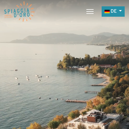
Sprache a
DE
Home
Campingplatz
Village
Service
Jobangebote
Restaurants