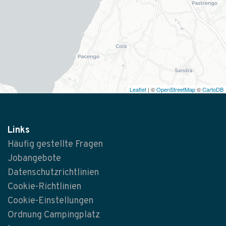
Leaflet
| ©
OpenStreetMap
©
CartoDB
Links
Häufig gestellte Fragen
Jobangebote
Datenschutzrichtlinien
Cookie-Richtlinien
Cookie-Einstellungen
Ordnung Campingplatz