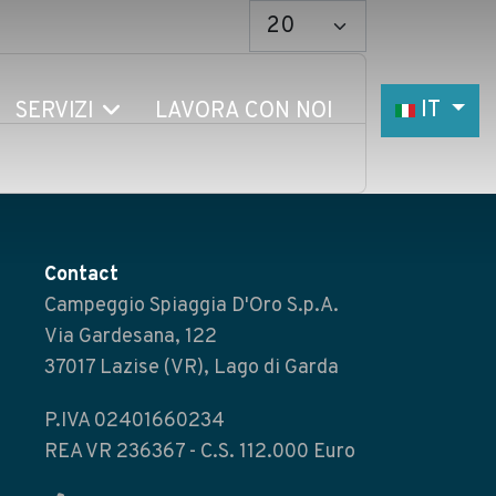
Visualizza #
Seleziona l
IT
SERVIZI
LAVORA CON NOI
Contact
Campeggio Spiaggia D'Oro S.p.A.
Via Gardesana, 122
37017 Lazise (VR), Lago di Garda
P.IVA 02401660234
REA VR 236367 - C.S. 112.000 Euro