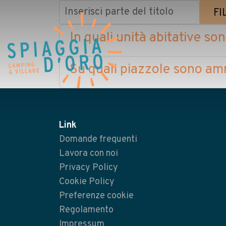
Inserisci parte del titolo
FI
In quali unità abitative s
Home
Su quali piazzole sono amm
Camping
Village
Servizi
Link
Lavora con noi
Domande frequenti
Ristoranti
Lavora con noi
Privacy Policy
Cookie Policy
Preferenze cookie
Regolamento
Impressum