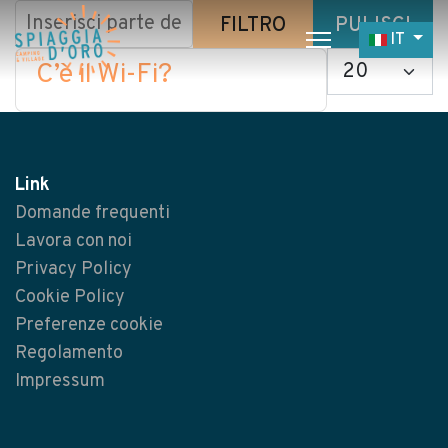
Inserisci parte del titolo
FILTRO
PULISCI
Seleziona 
IT
Visualizza #
C’è il Wi-Fi?
Home
Camping
Village
Link
Servizi
Domande frequenti
Lavora con noi
Lavora con noi
Privacy Policy
Ristoranti
Cookie Policy
Preferenze cookie
Regolamento
Impressum