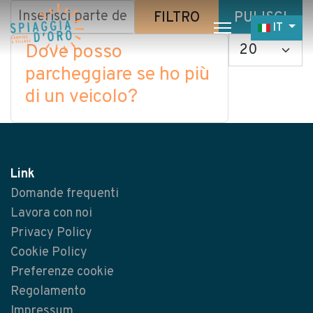
Inserisci parte del titolo
FILTRO
PULISCI
Seleziona 
IT
Visualizza #
Dove posso
Home
parcheggiare se ho più
di un veicolo?
Camping
Village
Servizi
Link
Lavora con noi
Domande frequenti
Ristoranti
Lavora con noi
Privacy Policy
Cookie Policy
Preferenze cookie
Regolamento
Impressum