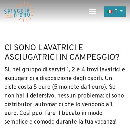
Seleziona 
IT
Home
Camping
CI SONO LAVATRICI E
Village
ASCIUGATRICI IN CAMPEGGIO?
Servizi
Sì, nel gruppo di servizi 1, 2 e 4 trovi lavatrici e
Lavora con noi
asciugatrici a disposizione degli ospiti. Un
Ristoranti
ciclo costa 5 euro (5 monete da 1 euro). Se
non hai il detersivo, nessun problema: ci sono
distributori automatici che lo vendono a 1
euro. Così puoi fare il bucato in modo
semplice e comodo durante la tua vacanza!