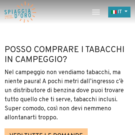
Seleziona 
IT
Home
Camping
POSSO COMPRARE I TABACCHI
Village
IN CAMPEGGIO?
Servizi
Nel campeggio non vendiamo tabacchi, ma
Lavora con noi
niente paura! A pochi metri dall’ingresso c’è
Ristoranti
un distributore di benzina dove puoi trovare
tutto quello che ti serve, tabacchi inclusi.
Super comodo, così non devi nemmeno
allontanarti troppo.