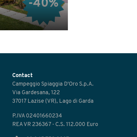
Contact
Campeggio Spiaggia D'Oro S.p.A.
Via Gardesana, 122
37017 Lazise (VR), Lago di Garda
P.IVA 02401660234
REA VR 236367 - C.S. 112.000 Euro