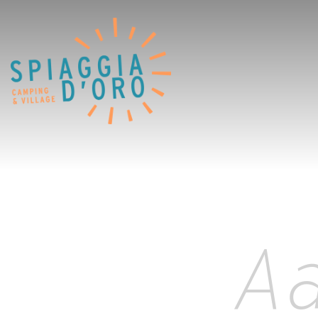
Home
Camping
Village
Services
Werk met Ons
Restaurants
Aa