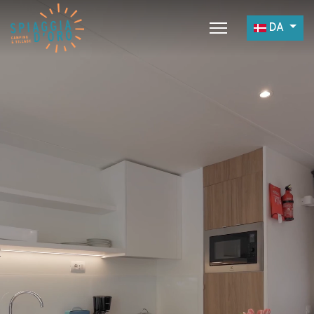
Vælg dit s
DA
Home
Camping
Village
Servicer
Jobmuligheder
Restaurant