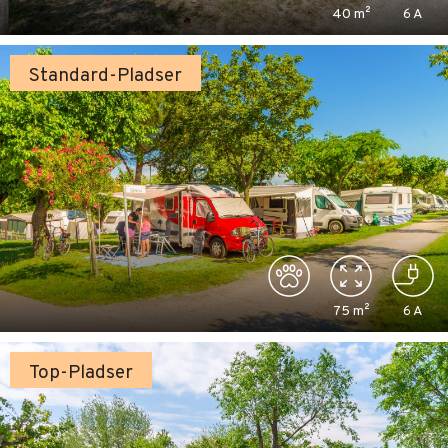
40
m²
6
A
Standard-Pladser
75
m²
6
A
Top-Pladser