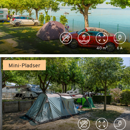
40
m²
6
A
Mini-Pladser