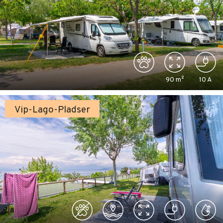
90
m²
10
A
Vip-Lago-Pladser