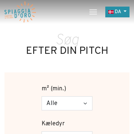
Vælg dit s
DA
Home
Søg
Camping
EFTER DIN PITCH
Village
Servicer
Jobmuligheder
Restaurant
m² (min.)
Kæledyr