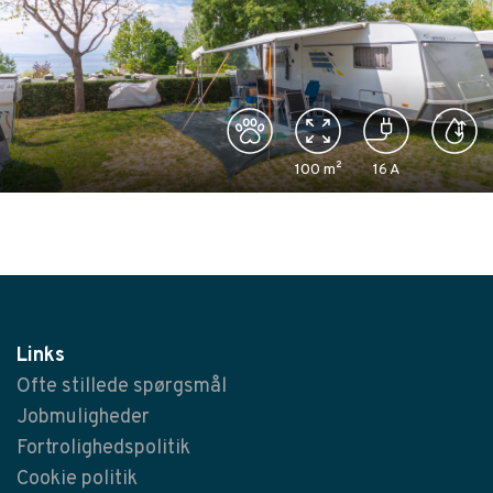
100
m²
16
A
Links
Ofte stillede spørgsmål
Jobmuligheder
Fortrolighedspolitik
Cookie politik