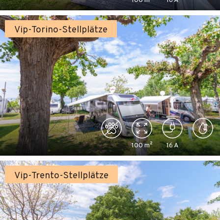
100
m²
16
A
Vip-Torino-Stellplätze
100
m²
16
A
Vip-Trento-Stellplätze