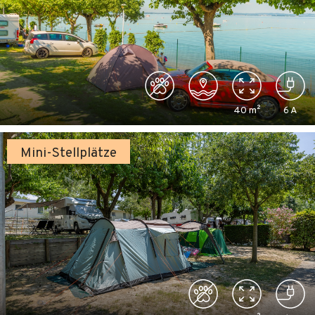
40
m²
6
A
Mini-Stellplätze