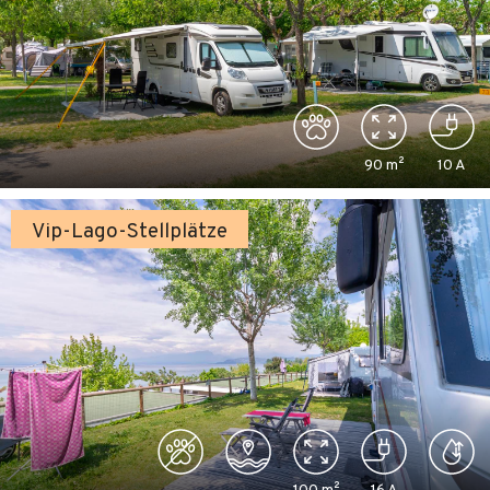
90
m²
10
A
Vip-Lago-Stellplätze