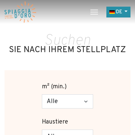
Sprache a
DE
Home
Suchen
Campingplatz
SIE NACH IHREM STELLPLATZ
Village
Service
Jobangebote
m² (min.)
Restaurants
Haustiere