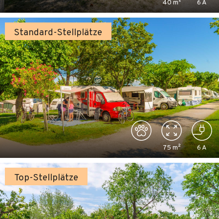
40
m²
6
A
Standard-Stellplätze
75
m²
6
A
Top-Stellplätze