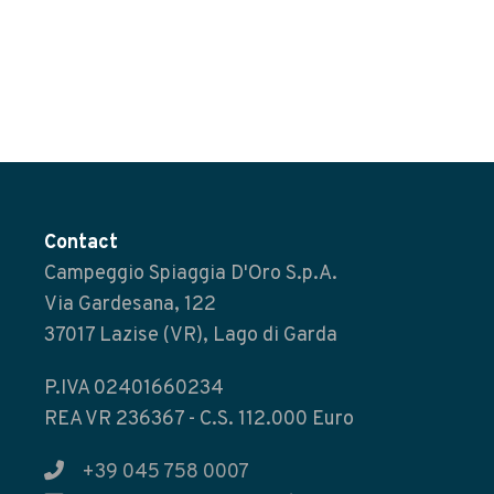
Contact
Campeggio Spiaggia D'Oro S.p.A.
Via Gardesana, 122
37017 Lazise (VR), Lago di Garda
P.IVA 02401660234
REA VR 236367 - C.S. 112.000 Euro
+39 045 758 0007