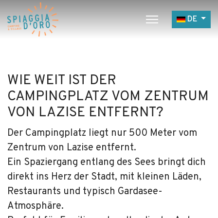
Sprache a
DE
Home
Campingplatz
WIE WEIT IST DER
Village
CAMPINGPLATZ VOM ZENTRUM
Service
VON LAZISE ENTFERNT?
Jobangebote
Der Campingplatz liegt nur 500 Meter vom
Restaurants
Zentrum von Lazise entfernt.
Ein Spaziergang entlang des Sees bringt dich
direkt ins Herz der Stadt, mit kleinen Läden,
Restaurants und typisch Gardasee-
Atmosphäre.